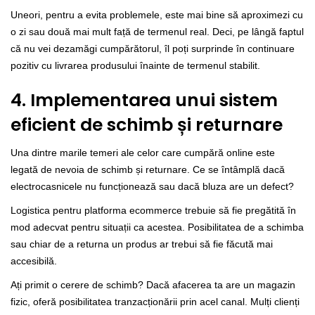
Uneori, pentru a evita problemele, este mai bine să aproximezi cu
o zi sau două mai mult față de termenul real. Deci, pe lângă faptul
că nu vei dezamăgi cumpărătorul, îl poți surprinde în continuare
pozitiv cu livrarea produsului înainte de termenul stabilit.
4. Implementarea unui sistem
eficient de schimb și returnare
Una dintre marile temeri ale celor care cumpără online este
legată de nevoia de schimb și returnare. Ce se întâmplă dacă
electrocasnicele nu funcționează sau dacă bluza are un defect?
Logistica pentru platforma ecommerce trebuie să fie pregătită în
mod adecvat pentru situații ca acestea. Posibilitatea de a schimba
sau chiar de a returna un produs ar trebui să fie făcută mai
accesibilă.
Ați primit o cerere de schimb? Dacă afacerea ta are un magazin
fizic, oferă posibilitatea tranzacționării prin acel canal. Mulți clienți