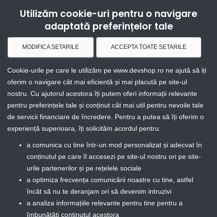
Utilizăm cookie-uri pentru o navigare
Togg
adaptată preferințelor tale
MODIFICA SETARILE
ACCEPTA TOATE SETARILE
Importanța îmbunătățirii
Cookie-urile pe care le utilizăm pe www.devshop.ro ne ajută să iți
constante a logisticii
oferim o navigare cât mai eficientă și mai placută pe site-ul
nostru. Cu ajutorul acestora îți putem oferi informații relevante
ecommerce
pentru preferințele tale și conținut cât mai util pentru nevoile tale
de servicii financiare de încredere. Pentru a putea să îți oferim o
Maria
scris de
experiență superioara, îți solicităm acordul pentru:
a comunica cu tine într-un mod personalizat și adecvat în
conținutul pe care îl accesezi pe site-ul nostru ori pe site-
urile partenerilor și pe rețelele sociale
a optimiza frecvența comunicării noastre cu tine, astfel
încât să nu te deranjam ori să devenim intruzivi
a analiza informațiile relevante pentru tine pentru a
îmbunătăți conținutul acestora