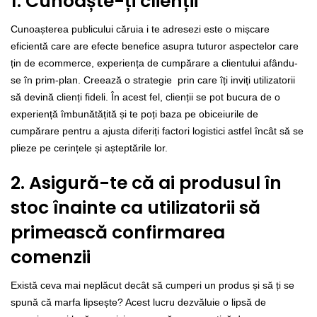
1. Cunoaște-ți clienții
Cunoașterea publicului căruia i te adresezi este o mișcare
eficientă care are efecte benefice asupra tuturor aspectelor care
țin de ecommerce, experiența de cumpărare a clientului afându-
se în prim-plan. Creează o strategie prin care îți inviți utilizatorii
să devină clienți fideli. În acest fel, clienții se pot bucura de o
experiență îmbunătățită și te poți baza pe obiceiurile de
cumpărare pentru a ajusta diferiți factori logistici astfel încât să se
plieze pe cerințele și așteptările lor.
2. Asigură-te că ai produsul în
stoc înainte ca utilizatorii să
primească confirmarea
comenzii
Există ceva mai neplăcut decât să cumperi un produs și să ți se
spună că marfa lipsește? Acest lucru dezvăluie o lipsă de