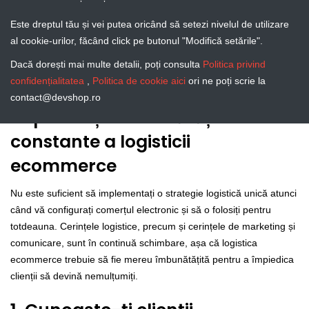
Este dreptul tău și vei putea oricând să setezi nivelul de utilizare
al cookie-urilor, făcând click pe butonul "Modifică setările".
Dacă dorești mai multe detalii, poți consulta
Politica privind
confidențialitatea
,
Politica de cookie aici
ori ne poți scrie la
contact@devshop.ro
Importanța îmbunătățirii
constante a logisticii
ecommerce
Nu este suficient să implementați o strategie logistică unică atunci
când vă configurați comerțul electronic și să o folosiți pentru
totdeauna. Cerințele logistice, precum și cerințele de marketing și
comunicare, sunt în continuă schimbare, așa că logistica
ecommerce trebuie să fie mereu îmbunătățită pentru a împiedica
clienții să devină nemulțumiți.