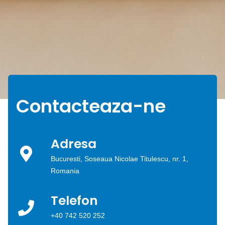
Contacteaza-ne
Adresa
Bucuresti, Soseaua Nicolae Titulescu, nr. 1,
Romania
Telefon
+40 742 520 252