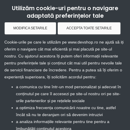
Utilizăm cookie-uri pentru o navigare
Togg
adaptată preferințelor tale
MODIFICA SETARILE
ACCEPTA TOATE SETARILE
Cookie-urile pe care le utilizăm pe www.devshop.ro ne ajută să iți
oferim o navigare cât mai eficientă și mai placută pe site-ul
nostru. Cu ajutorul acestora îți putem oferi informații relevante
pentru preferințele tale și conținut cât mai util pentru nevoile tale
de servicii financiare de încredere. Pentru a putea să îți oferim o
experiență superioara, îți solicităm acordul pentru:
a comunica cu tine într-un mod personalizat și adecvat în
conținutul pe care îl accesezi pe site-ul nostru ori pe site-
urile partenerilor și pe rețelele sociale
a optimiza frecvența comunicării noastre cu tine, astfel
încât să nu te deranjam ori să devenim intruzivi
a analiza informațiile relevante pentru tine pentru a
îmbunătăți conținutul acestora